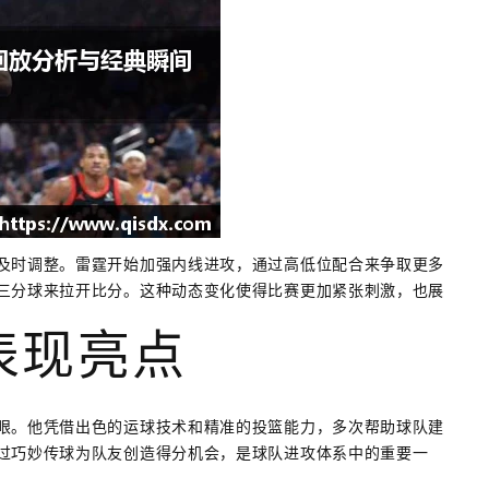
及时调整。雷霆开始加强内线进攻，通过高低位配合来争取更多
三分球来拉开比分。这种动态变化使得比赛更加紧张刺激，也展
表现亮点
眼。他凭借出色的运球技术和精准的投篮能力，多次帮助球队建
过巧妙传球为队友创造得分机会，是球队进攻体系中的重要一