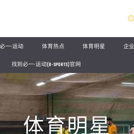
TS必一·运动
体育热点
体育明星
企
找到必一·运动(B-SPORTS)官网
体育明星