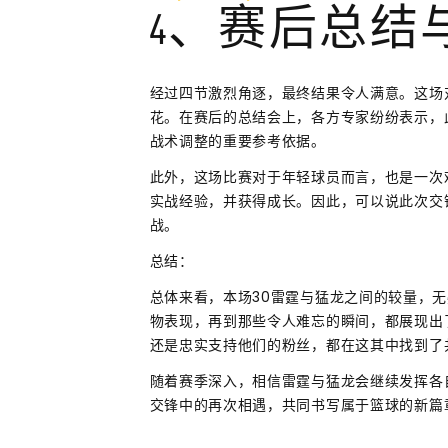
4、赛后总结
经过四节激烈角逐，最终结果令人满意。这场
花。在赛后的总结会上，各方专家纷纷表示，
战术调整的重要参考依据。
此外，这场比赛对于年轻球员而言，也是一次
实战经验，并获得成长。因此，可以说此次交
战。
总结：
总体来看，本场30雷霆与猛龙之间的较量，
物表现，再到那些令人难忘的瞬间，都展现出
还是忠实支持他们的粉丝，都在这其中找到了
随着赛季深入，相信雷霆与猛龙会继续发挥各
交锋中的再次相遇，共同书写属于篮球的新篇