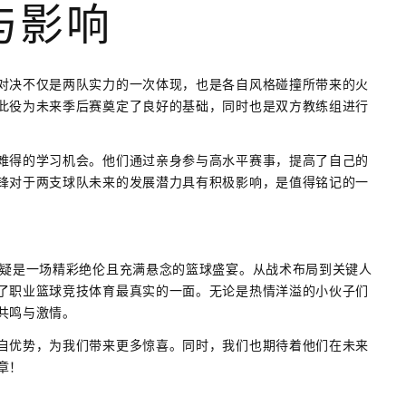
与影响
对决不仅是两队实力的一次体现，也是各自风格碰撞所带来的火
此役为未来季后赛奠定了良好的基础，同时也是双方教练组进行
难得的学习机会。他们通过亲身参与高水平赛事，提高了自己的
锋对于两支球队未来的发展潜力具有积极影响，是值得铭记的一
无疑是一场精彩绝伦且充满悬念的篮球盛宴。从战术布局到关键人
了职业篮球竞技体育最真实的一面。无论是热情洋溢的小伙子们
共鸣与激情。
自优势，为我们带来更多惊喜。同时，我们也期待着他们在未来
章！