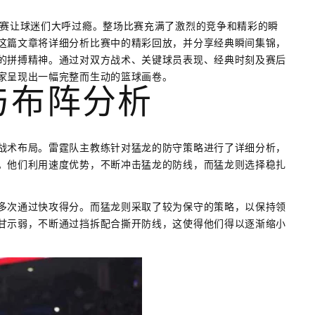
比赛让球迷们大呼过瘾。整场比赛充满了激烈的竞争和精彩的瞬
这篇文章将详细分析比赛中的精彩回放，并分享经典瞬间集锦，
的拼搏精神。通过对双方战术、关键球员表现、经典时刻及赛后
家呈现出一幅完整而生动的篮球画卷。
与布阵分析
战术布局。雷霆队主教练针对猛龙的防守策略进行了详细分析，
。他们利用速度优势，不断冲击猛龙的防线，而猛龙则选择稳扎
多次通过快攻得分。而猛龙则采取了较为保守的策略，以保持领
甘示弱，不断通过挡拆配合撕开防线，这使得他们得以逐渐缩小