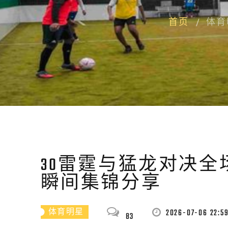
首页
体育
30雷霆与猛龙对决
瞬间集锦分享
2026-07-06 22:5
体育明星
83