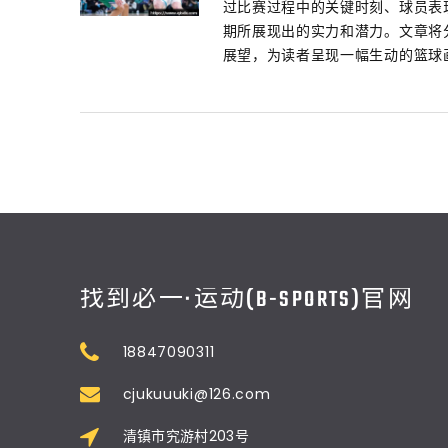
过比赛过程中的关键时刻、球员表
期所展现出的实力和潜力。文章将
展望，为读者呈现一幅生动的篮球画卷
找到必一·运动(B-SPORTS)官网
18847090311
cjukuuuki@126.com
清镇市究游村203号