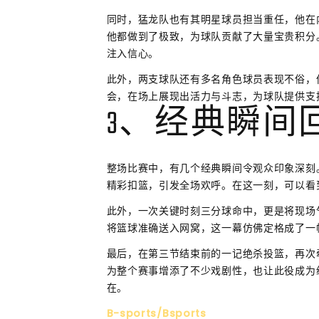
同时，猛龙队也有其明星球员担当重任，他在
他都做到了极致，为球队贡献了大量宝贵积分
注入信心。
此外，两支球队还有多名角色球员表现不俗，
会，在场上展现出活力与斗志，为球队提供支
3、经典瞬间
整场比赛中，有几个经典瞬间令观众印象深刻
精彩扣篮，引发全场欢呼。在这一刻，可以看
此外，一次关键时刻三分球命中，更是将现场
将篮球准确送入网窝，这一幕仿佛定格成了一
最后，在第三节结束前的一记绝杀投篮，再次
为整个赛事增添了不少戏剧性，也让此役成为
在。
B-sports/Bsports