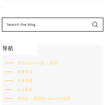
Search the blog...
导航
关于bsports必一·运动
体育热点
体育明星
企业服务
找到必一·运动(b-sports)官网