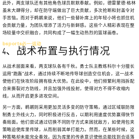
此外，两支球队还有其他角色球员默默奉献。例如，德雷蒙德·格林
虽未大肆得分，却在防守端做出了巨大贡献，多次抢断和封盖令对
手苦恼。而对于鹈鹕来说，他们一些替补席上的年轻小将也抓住机
会贡献力量，为团队增添了活力与新鲜感。这些个人精彩表现在整
场较量中交织融合，共同构成了一幅生动热烈的篮球画卷。
bsports必一·运动
4、战术布置与执行情况
从战术层面来看，两支球队各有千秋。勇士队主教练科尔十分擅长
运用“跑轰”战术，通过持续不断地传导球创造空位机会，这一战术
使他们在快攻阶段拥有极大优势。在此役中，他们频繁利用挡拆配
合来撕裂对方防线，并且加强外线投射，使得对方不得不收缩内
线，从而开启更多进攻空间。
另一方面，鹈鹕则采用更加灵活多变的防守策略，通过区域联防限
制勇士外线火力，同时积极进行反击，以期利用速度优势赢得快节
奏局面。他们尝试通过切换不同防守方式来困扰敌方，如使用包夹
策略迫使库里传球，从而削弱其单打能力。然而，在某些时候，这
种策略却未能完全奏效，因为库里的传承意识使他总能找到合适落