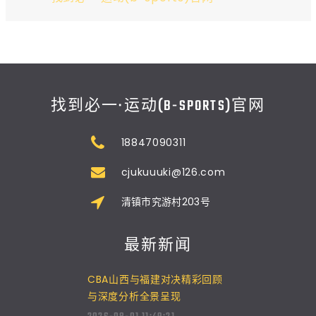
找到必一·运动(B-SPORTS)官网
18847090311
cjukuuuki@126.com
清镇市究游村203号
最新新闻
CBA山西与福建对决精彩回顾
与深度分析全景呈现