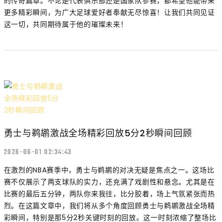
的传奇篇章。不论是代表俱乐部还是国家队参赛，都希望他能带来
更多精彩瞬间，为广大足球爱好者奉献无尽惊喜！让我们共同见证
这一切，共同期待属于他的璀璨未来！
勇士与鹈鹕激战全场精彩回放5分2秒瞬间回顾
2026-06-01 02:34:43
在激烈的NBA赛季中，勇士与鹈鹕的对决无疑是焦点之一。这场比
赛不仅展示了两支球队的实力，还充满了戏剧性和悬念。尤其是在
比赛的最后五分钟，两队你来我往，比分胶着，场上气氛紧张而热
烈。在这篇文章中，我们将从多个角度回顾勇士与鹈鹕激战全场精
彩瞬间，特别是那5分2秒关键时刻的回放。这一时刻浓缩了整场比