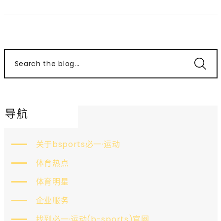
Search the blog...
导航
关于bsports必一·运动
体育热点
体育明星
企业服务
找到必一·运动(b-sports)官网