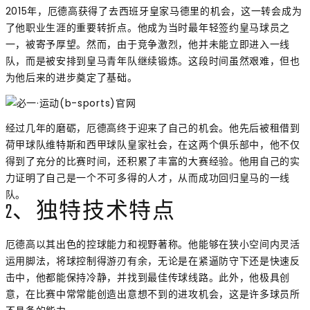
2015年，厄德高获得了去西班牙皇家马德里的机会，这一转会成为
了他职业生涯的重要转折点。他成为当时最年轻签约皇马球员之
一，被寄予厚望。然而，由于竞争激烈，他并未能立即进入一线
队，而是被安排到皇马青年队继续锻炼。这段时间虽然艰难，但也
为他后来的进步奠定了基础。
经过几年的磨砺，厄德高终于迎来了自己的机会。他先后被租借到
荷甲球队维特斯和西甲球队皇家社会，在这两个俱乐部中，他不仅
得到了充分的比赛时间，还积累了丰富的大赛经验。他用自己的实
力证明了自己是一个不可多得的人才，从而成功回归皇马的一线
队。
2、独特技术特点
厄德高以其出色的控球能力和视野著称。他能够在狭小空间内灵活
运用脚法，将球控制得游刃有余，无论是在紧逼防守下还是快速反
击中，他都能保持冷静，并找到最佳传球线路。此外，他极具创
意，在比赛中常常能创造出意想不到的进攻机会，这是许多球员所