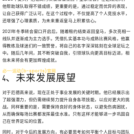
他帮助球队取得不错成绩，更重要的是，通过稳定而优异的表现，
让自己获得广泛认可。在这个过程中，不仅提高了个人竞技水平，
还增强了心理素质，为未来重返皇马上积累信心。
2021年冬季转会窗口开启后，随着租约结束返回皇马，多次亮相一
线队并逐渐成为主力选手。凭借扎实基本功与成熟比赛风格，他赢
得教练及球迷们的一致赞誉，将自己的名字深深铭刻在全球足坛之
中。随后几年间，其不断突破自我，引领球队向更高目标迈进，相
信未来将会有更加辉煌成就。
必一·运动(b-sports)官网
4、未来发展展望
对于厄德高来说，现在正处于事业发展的关键时期。他已经展示出
了超强潜力，但仍需继续努力提升自身各项技能，以应对更大的挑
战。同样重要的是，需要保持良好的身体状态，以避免伤病困扰，
从而确保每场比赛都发挥最佳水准。只有这样才能够进一步巩固自
己在世界足坛的位置。
同时，对于今后的发展方向，有必要思考如何平衡个人目标与团队