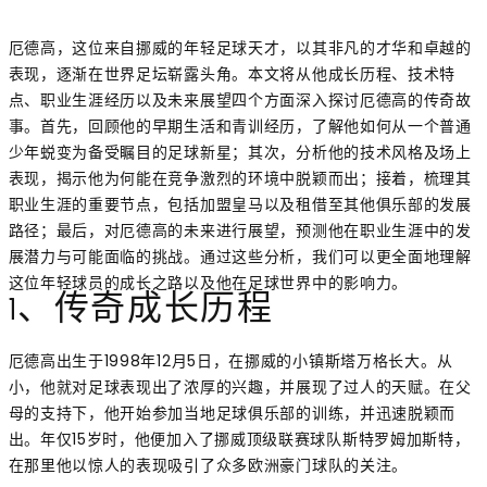
厄德高，这位来自挪威的年轻足球天才，以其非凡的才华和卓越的
表现，逐渐在世界足坛崭露头角。本文将从他成长历程、技术特
点、职业生涯经历以及未来展望四个方面深入探讨厄德高的传奇故
事。首先，回顾他的早期生活和青训经历，了解他如何从一个普通
少年蜕变为备受瞩目的足球新星；其次，分析他的技术风格及场上
表现，揭示他为何能在竞争激烈的环境中脱颖而出；接着，梳理其
职业生涯的重要节点，包括加盟皇马以及租借至其他俱乐部的发展
路径；最后，对厄德高的未来进行展望，预测他在职业生涯中的发
展潜力与可能面临的挑战。通过这些分析，我们可以更全面地理解
这位年轻球员的成长之路以及他在足球世界中的影响力。
1、传奇成长历程
厄德高出生于1998年12月5日，在挪威的小镇斯塔万格长大。从
小，他就对足球表现出了浓厚的兴趣，并展现了过人的天赋。在父
母的支持下，他开始参加当地足球俱乐部的训练，并迅速脱颖而
出。年仅15岁时，他便加入了挪威顶级联赛球队斯特罗姆加斯特，
在那里他以惊人的表现吸引了众多欧洲豪门球队的关注。