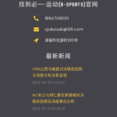
找到必一·运动(B-SPORTS)官网
18847090311
cjukuuuki@126.com
清镇市究游村203号
最新新闻
CBA山西与福建对决精彩回顾
与深度分析全景呈现
2026-08-01 11:49:21
AC米兰与拜仁慕尼黑巅峰对决
精彩回顾及深度赛后分析
2026-07-13 23:10:28