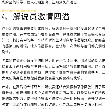
彩纷呈的较量，使人心潮澎湃，让观众久久难忘。
B-sports/Bsports
4、解说员激情四溢
作为足球赛事的重要组成部分，解说员对于赛况的发展起到了至关
重要作用。在本次国安与鲁能交锋中，解说员凭借丰富经验和专业
知识，将比赛中的每一个精彩瞬间生动形象地传递给观众。他那富
有感染力的话语，让人倍感振奋，也让每一次传球与射门都充满戏
剧性。
尤其是在关键进球发生的时候，他更是情绪高涨，用激昂的话语描
绘着那个刹那间所产生的一切，从而将现场气氛推向高潮。这不仅
提升了观众观看赛事体验，也增强了赛事本身带来的情感共鸣，让
大家仿佛身临其境般感受到比赛带来的震撼与快乐。
此外，在赛后的点评环节，解说员还结合数据和录像回放进行了深
度分析。他详细讲述各个关键节点背后的故事，以及运动员们所做
出的艰苦努力，使得整个赛事不仅仅停留于比分层面，更升华到一
种文化交流与体育精神层面的讨论，引导观众去思考更深远的问