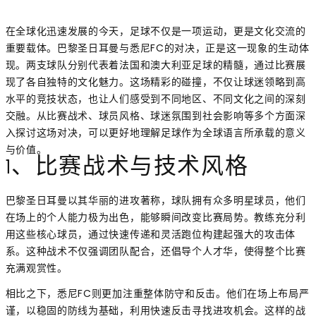
在全球化迅速发展的今天，足球不仅是一项运动，更是文化交流的
重要载体。巴黎圣日耳曼与悉尼FC的对决，正是这一现象的生动体
现。两支球队分别代表着法国和澳大利亚足球的精髓，通过比赛展
现了各自独特的文化魅力。这场精彩的碰撞，不仅让球迷领略到高
水平的竞技状态，也让人们感受到不同地区、不同文化之间的深刻
交融。从比赛战术、球员风格、球迷氛围到社会影响等多个方面深
入探讨这场对决，可以更好地理解足球作为全球语言所承载的意义
与价值。
1、比赛战术与技术风格
巴黎圣日耳曼以其华丽的进攻著称，球队拥有众多明星球员，他们
在场上的个人能力极为出色，能够瞬间改变比赛局势。教练充分利
用这些核心球员，通过快速传递和灵活跑位构建起强大的攻击体
系。这种战术不仅强调团队配合，还倡导个人才华，使得整个比赛
充满观赏性。
相比之下，悉尼FC则更加注重整体防守和反击。他们在场上布局严
谨，以稳固的防线为基础，利用快速反击寻找进攻机会。这样的战