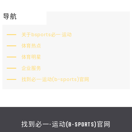
导航
关于bsports必一·运动
体育热点
体育明星
企业服务
找到必一·运动(b-sports)官网
找到必一·运动(B-SPORTS)官网