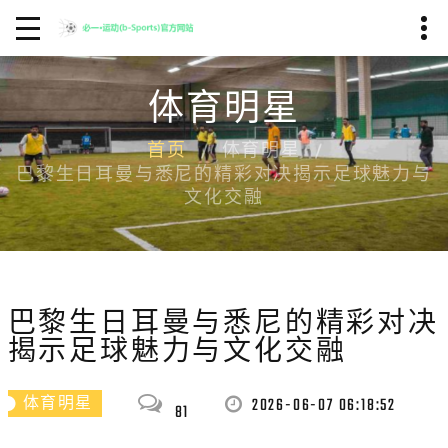
体育明星
首页
体育明星
巴黎生日耳曼与悉尼的精彩对决揭示足球魅力与
文化交融
巴黎生日耳曼与悉尼的精彩对决
揭示足球魅力与文化交融
2026-06-07 06:18:52
体育明星
81