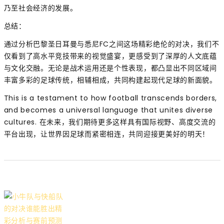
乃至社会经济的发展。
总结：
通过分析巴黎圣日耳曼与悉尼FC之间这场精彩绝伦的对决，我们不
仅看到了高水平竞技带来的视觉盛宴，更感受到了深厚的人文底蕴
与文化交融。无论是战术运用还是个性表现，都凸显出不同区域间
丰富多彩的足球传统，相辅相成，共同构建起现代足球的新面貌。
This is a testament to how football transcends borders,
and becomes a universal language that unites diverse
cultures. 在未来，我们期待更多这样具有国际视野、高度交流的
平台出现，让世界因足球而紧密相连，共同迎接更美好的明天！