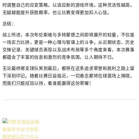
时调整自己的应变策略，以适应新的游戏环境。这种灵活性越高，
无疑越能提升获胜概率，也让比赛变得更加扣人心弦。
总结：
综上所述，本次布伦斯维与多特蒙德之间即将展开的较量，不仅是
一场实力比拼，更是一种心理与智谋上的斗争。从近期状态、历史
交锋记录、关键球员表现以及战术布局等多个角度来看，本次赛事
都蕴含了丰富的信息和激烈的竞争氛围，让人期待不已。
无论最终哪支球队笑到最后，都将在这条追求荣誉和胜利之路上留
下深刻印记。随着比赛日益临近，一切悬念都将在绿茵场上揭晓，
而我们只能拭目以待，看谁能赢得这份荣耀！