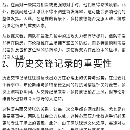
战。在面对一些实力相当或更强的对手时，他们显得略微疲软。此
外，伤病问题也让球队不得不调整首发阵容，这可能会影响他们的
整体发挥。因此，在这样的背景下，多特蒙德能否克服困难，将成
为决定结果的重要因素。
从数据来看，两队在最近几轮中的进攻火力都有所提升，但防守端
却存在隐患。布伦斯维在主场拥有坚固的防线，而多特蒙德则需要
加强对反击和定位球的防范能力。这使得双方在此役中的碰撞，更
加引人注目。
2、历史交锋记录的重要性
历史交锋记录往往能反映出双方在心理上的优势与劣势。在过去几
个赛季中，布伦斯维与多特蒙德之间的对抗可谓是针尖对麦芒，多
次上演精彩瞬间。从交锋纪录来看，多特蒙德稍占上风，但布伦斯
维曾经也有过令人惊讶的大逆转。
这种复杂而又紧张的关系，让每一次交手都充满戏剧性。尤其是在
重要赛事中，两队往往会全力以赴，这种心理压力使得选手们必须
更加专注于场上的表现。此外，由于两队球迷文化浓厚，每逢对决