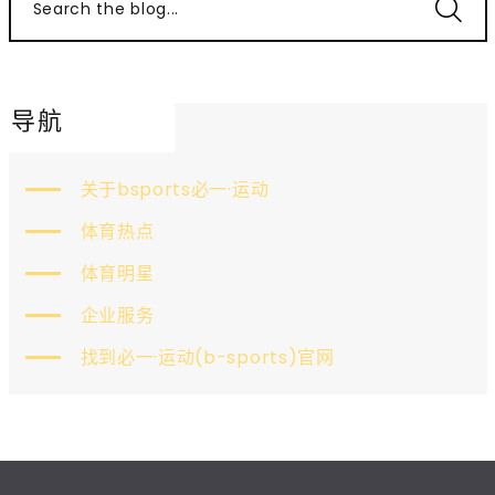
Search the blog...
导航
关于bsports必一·运动
体育热点
体育明星
企业服务
找到必一·运动(b-sports)官网