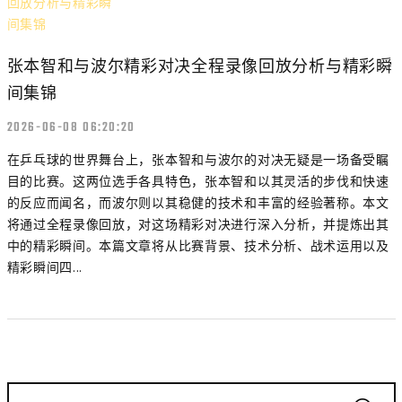
张本智和与波尔精彩对决全程录像回放分析与精彩瞬
间集锦
2026-06-08 06:20:20
在乒乓球的世界舞台上，张本智和与波尔的对决无疑是一场备受瞩
目的比赛。这两位选手各具特色，张本智和以其灵活的步伐和快速
的反应而闻名，而波尔则以其稳健的技术和丰富的经验著称。本文
将通过全程录像回放，对这场精彩对决进行深入分析，并提炼出其
中的精彩瞬间。本篇文章将从比赛背景、技术分析、战术运用以及
精彩瞬间四...