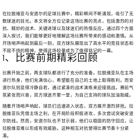
在拉脱维亚与安道尔的足球比赛中，精彩瞬间不断涌现，吸引了无
数球迷的目光。本文将全方位记录这场比赛的亮点，包括激烈的对
抗、精妙的战术、关键进球以及球迷们的热情反应。通过四个方面
深入探讨，我们能够更好地理解这场比赛所带来的感动和激情。从
开场哨声响起到最后一刻，双方球队展现出了高水平的竞技状态和
不屈不挠的精神，使得这场较量成为了值得铭记的一幕。
1、比赛前期精彩回顾
比赛开始之前，两支球队都进行了充分的准备。拉脱维亚队在主场
进行热身，他们充满信心，希望能在自己的土地上取得胜利。而安
道尔队则显得冷静自若，通过紧凑的战术演练来迎接挑战。赛前气
氛紧张而兴奋，双方球迷齐聚一堂，为自己支持的球队加油助威。
随着开场哨声响起，球员们迅速进入状态，双方展开激烈拼抢。拉
脱维亚队凭借主场之利，在开局阶段积极进攻，多次尝试突破安道
尔防线。然而，安道尔队也不甘示弱，他们以稳固的防守回应，让
拉脱维亚难以形成有效威胁。这种相互对抗使得比赛节奏十分紧
凑。