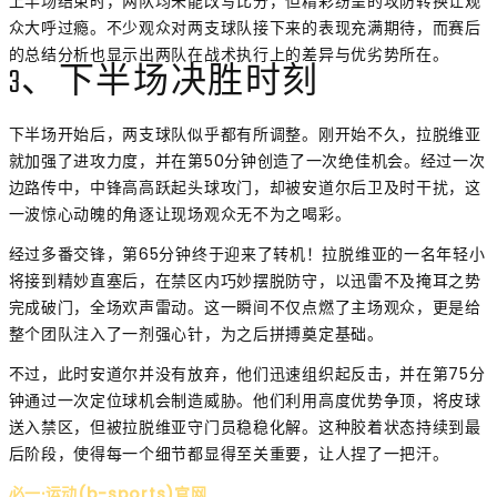
上半场结束时，两队均未能改写比分，但精彩纷呈的攻防转换让观
众大呼过瘾。不少观众对两支球队接下来的表现充满期待，而赛后
的总结分析也显示出两队在战术执行上的差异与优劣势所在。
3、下半场决胜时刻
下半场开始后，两支球队似乎都有所调整。刚开始不久，拉脱维亚
就加强了进攻力度，并在第50分钟创造了一次绝佳机会。经过一次
边路传中，中锋高高跃起头球攻门，却被安道尔后卫及时干扰，这
一波惊心动魄的角逐让现场观众无不为之喝彩。
经过多番交锋，第65分钟终于迎来了转机！拉脱维亚的一名年轻小
将接到精妙直塞后，在禁区内巧妙摆脱防守，以迅雷不及掩耳之势
完成破门，全场欢声雷动。这一瞬间不仅点燃了主场观众，更是给
整个团队注入了一剂强心针，为之后拼搏奠定基础。
不过，此时安道尔并没有放弃，他们迅速组织起反击，并在第75分
钟通过一次定位球机会制造威胁。他们利用高度优势争顶，将皮球
送入禁区，但被拉脱维亚守门员稳稳化解。这种胶着状态持续到最
后阶段，使得每一个细节都显得至关重要，让人捏了一把汗。
必一·运动(b-sports)官网