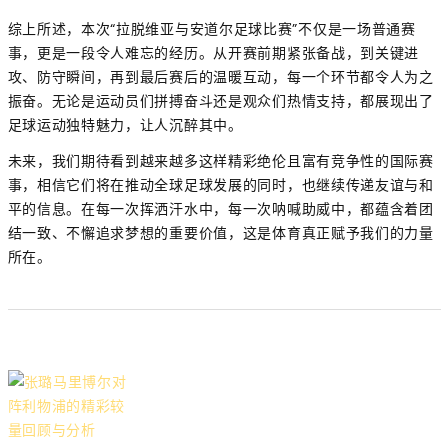
综上所述，本次“拉脱维亚与安道尔足球比赛”不仅是一场普通赛
事，更是一段令人难忘的经历。从开赛前期紧张备战，到关键进
攻、防守瞬间，再到最后赛后的温暖互动，每一个环节都令人为之
振奋。无论是运动员们拼搏奋斗还是观众们热情支持，都展现出了
足球运动独特魅力，让人沉醉其中。
未来，我们期待看到越来越多这样精彩绝伦且富有竞争性的国际赛
事，相信它们将在推动全球足球发展的同时，也继续传递友谊与和
平的信息。在每一次挥洒汗水中，每一次呐喊助威中，都蕴含着团
结一致、不懈追求梦想的重要价值，这是体育真正赋予我们的力量
所在。