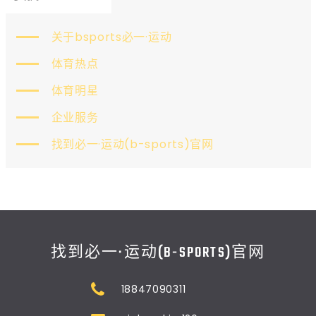
关于bsports必一·运动
体育热点
体育明星
企业服务
找到必一·运动(b-sports)官网
找到必一·运动(B-SPORTS)官网
18847090311