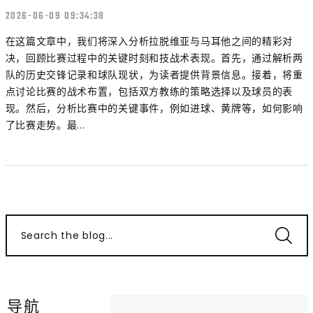
2026-06-09 09:34:38
在这篇文章中，我们将深入分析拉脱维亚与马耳他之间的精彩对
决，回顾比赛过程中的关键时刻和技战术表现。首先，通过解析两
队的历史交锋记录和球队现状，为读者提供背景信息。接着，将重
点讨论比赛的战术布置，包括双方教练的策略选择以及球员的表
现。然后，分析比赛中的关键事件，例如进球、黄牌等，如何影响
了比赛走势。最...
Search the blog...
导航