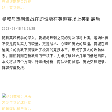
曼城与热刺激战在即谁能在英超赛场上笑到最后
2026-06-10 12:01:28
随着英超赛季的深入，曼城与热刺之间的对决即将上演，这场比赛
不仅是两队实力的较量，更是战术、心理和历史的碰撞。曼城在瓜
迪奥拉的执教下展现出了极高的竞技水平，形成了强大的攻防体
系；而热刺则在新教练的带领下，力求打破过去几年的低迷局面。
本文将从四个方面进行详细分析：两队近期状态、历史交锋记录、
阵容深度及战...