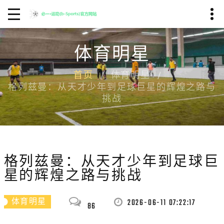
体育明星
首页
体育明星
格列兹曼：从天才少年到足球巨星的辉煌之路与
挑战
格列兹曼：从天才少年到足球巨
星的辉煌之路与挑战
2026-06-11 07:22:17
体育明星
86