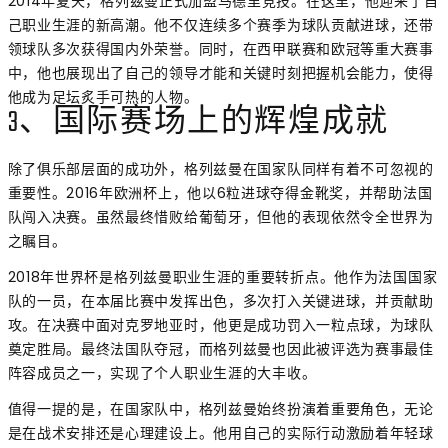
2014年夏天，格列兹曼正式加盟马德里竞技。在这里，他迎来了自
己职业生涯的新高潮。他不仅连续多个赛季为球队贡献进球，还带
领球队多次获得国内外荣誉。同时，在西甲联赛和欧冠等重大赛事
中，他也展现出了自己的领导才能和关键时刻把握机会能力，使得
他成为足坛炙手可热的人物。
3、国际赛场上的辉煌成就
除了俱乐部层面的成功外，格列兹曼在国家队同样有着不可忽视的
重要性。2016年欧洲杯上，他以6粒进球夺得金靴奖，并帮助法国
队闯入决赛。虽然最终惜败给葡萄牙，但他的表现依然令全世界为
之瞩目。
2018年世界杯是格列兹曼职业生涯的重要转折点。他作为法国国家
队的一员，在本届比赛中发挥出色，多次打入关键进球，并贡献助
攻。在决赛中面对克罗地亚时，他更是成功罚入一粒点球，为球队
奠定胜局。最终法国队夺冠，而格列兹曼也因此被评选为赛事最佳
阵容成员之一，实现了个人职业生涯的大丰收。
值得一提的是，在国家队中，格列兹曼始终扮演着重要角色，无论
是在战术安排还是心理建设上。他用自己的实际行动激励着年轻球