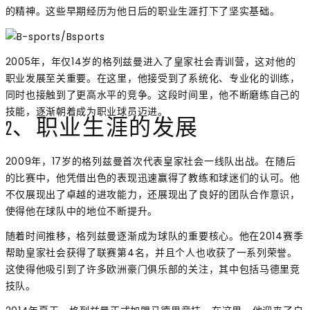
的精神。这些早期经历为他日后的职业生涯打下了坚实基础。
2005年，年仅14岁的格列兹曼进入了皇家社会青训营，这对他的
职业发展至关重要。在这里，他接受到了系统化、专业化的训练，
同时也接触到了更高水平的竞争。这段时间里，他不断磨练自己的
技能，逐渐朝着成为职业球员迈进。
2、职业生涯的发展
2009年，17岁的格列兹曼首次代表皇家社会一线队出战。在随后
的比赛中，他凭借出色的表现迅速赢得了教练和球迷们的认可。他
不仅展现出了卓越的进攻能力，还展现出了良好的团队合作意识，
使得他在球队中的地位不断提升。
随着时间推移，格列兹曼逐渐成为球队的重要核心。他在2014赛季
帮助皇家社会获得了联赛第4名，并且个人也收获了一系列荣誉。
这使得他吸引到了许多欧洲豪门俱乐部的关注，其中包括马德里竞
技队。