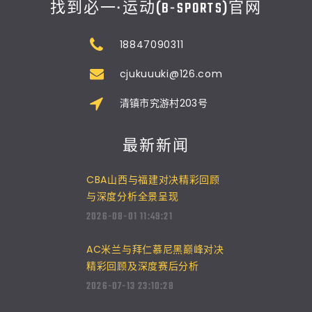
找到必一·运动(B-SPORTS)官网
18847090311
cjukuuuki@126.com
清镇市究游村203号
最新新闻
CBA山西与福建对决精彩回顾
与深度分析全景呈现
2026-08-01 11:49:21
AC米兰与拜仁慕尼黑巅峰对决
精彩回顾及深度赛后分析
2026-07-13 23:10:28