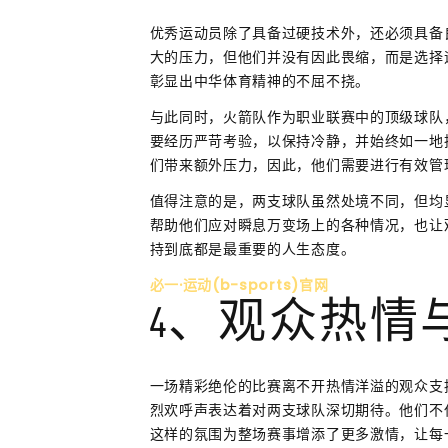
优秀运动员除了具备过硬技术外，还必须具备
大的压力，但他们并没有因此畏缩，而是选择
彰显出中华体育精神的不屈不挠。
与此同时，火箭队作为职业联赛中的顶级球队
要经历严苛考验，以保持冷静，并始终如一地
们带来额外压力，因此，他们需要进行有效管
值得注意的是，两支球队虽然处境不同，但均
帮助他们应对瞬息万变场上的各种情况，也让
持到底都是最重要的人生态度。
必一·运动(b-sports)官网
4、观众热情
一场精彩绝伦的比赛离不开热情洋溢的观众支
烈欢呼声表达着对两支球队深切期待。他们不
这样的氛围为整场赛事增添了更多激情，让每