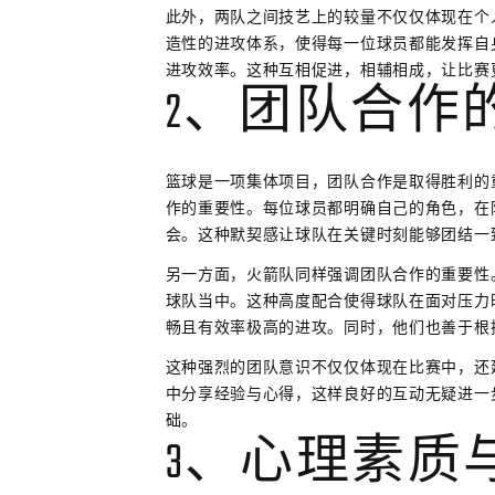
此外，两队之间技艺上的较量不仅仅体现在个
造性的进攻体系，使得每一位球员都能发挥自
进攻效率。这种互相促进，相辅相成，让比赛
2、团队合作
篮球是一项集体项目，团队合作是取得胜利的
作的重要性。每位球员都明确自己的角色，在
会。这种默契感让球队在关键时刻能够团结一
另一方面，火箭队同样强调团队合作的重要性
球队当中。这种高度配合使得球队在面对压力
畅且有效率极高的进攻。同时，他们也善于根
这种强烈的团队意识不仅仅体现在比赛中，还
中分享经验与心得，这样良好的互动无疑进一
础。
3、心理素质