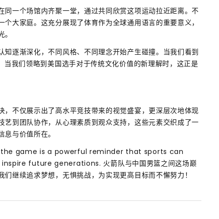
在同一个场馆内齐聚一堂，通过共同欣赏这项运动拉近距离。不
一个大家庭。这充分展现了体育作为全球通用语言的重要意义，
光。
认知逐渐深化，不同风格、不同理念开始产生碰撞。当我们看到
候，当我们领略到美国选手对于传统文化价值的新理解时，这正是
决，不仅展示出了高水平竞技带来的视觉盛宴，更深层次地体现
技艺到团队协作，从心理素质到观众支持，这些元素交织成了一
信息与价值所在。
 the game is a powerful reminder that sports can
 and inspire future generations. 火箭队与中国男篮之间这场巅
我们继续追求梦想，无惧挑战，为实现更高目标而不懈努力！