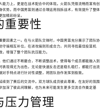
人能力上，更是在战术配合中的体现。火箭队凭借流畅而富有创
身优势。而中国男篮则通过合理运用挡拆战术，有效提升了整体
更加精彩纷呈。
的重要性
重要因素之一。在与火箭队交锋时，中国男篮充分展示了团队协
防守端相互补位，在进攻端则形成合力，共同寻找最佳投篮机
致，增强了整个团队抗压能力。
。他们通过不断磨合，不断调整战术，使得每个成员都能融入到
时表现得尤为出色，无论是快速反击还是稳扎稳打，都能打出流
据对手特点进行针对性调整，将团队协作发挥到极致。
延续到了赛后的交流中。双方球队成员彼此尊重，在友好的氛围
步加深了彼此间理解，也为未来可能发生更多交流合作奠定基
与压力管理