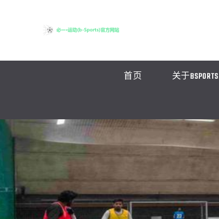
首页
关于BSPOR