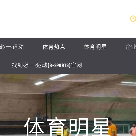
TS必一·运动
体育热点
体育明星
企
找到必一·运动(B-SPORTS)官网
体育明星