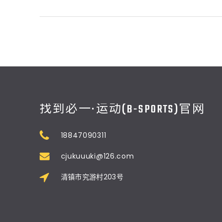
找到必一·运动(B-SPORTS)官网
18847090311
cjukuuuki@126.com
清镇市究游村203号