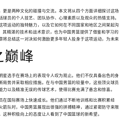
，更是两种文化的碰撞与交流。本文将从四个方面详细探讨这场
括球员的个人技艺、团队协作、心理素质以及观众的热情支持。
这项运动的独特魅力，以及它如何在不同国家和地区之间架起沟
队，其精湛的技术和战术意识，也为中国男篮提供了借鉴和学习的
章将总结这一对决如何激励更多年轻人投身于这项运动，为未来
之巅峰
明星选手在赛场上的表现令人叹为观止。他们不仅具备出色的身
断局势并采取相应措施。在与中国男篮的较量中，这些顶尖球员
能力以及精准无误的传球艺术，使得比赛充满了悬念和惊喜。
员在国际赛场上快速成长。他们通过不断地训练和比赛积累经
火箭队时，中国男篮展现出很强的拼搏精神，通过紧密防守来限
。这种积极向上的态度让人看到了中国篮球的新希望。