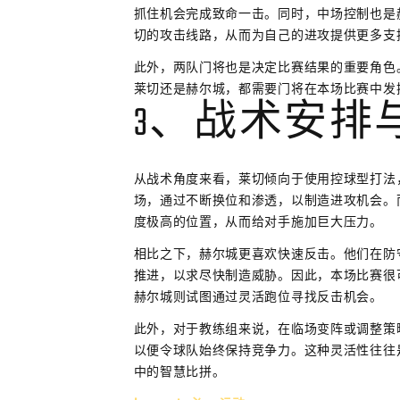
抓住机会完成致命一击。同时，中场控制也是
切的攻击线路，从而为自己的进攻提供更多支
此外，两队门将也是决定比赛结果的重要角色
莱切还是赫尔城，都需要门将在本场比赛中发
3、战术安排
从战术角度来看，莱切倾向于使用控球型打法
场，通过不断换位和渗透，以制造进攻机会。
度极高的位置，从而给对手施加巨大压力。
相比之下，赫尔城更喜欢快速反击。他们在防
推进，以求尽快制造威胁。因此，本场比赛很
赫尔城则试图通过灵活跑位寻找反击机会。
此外，对于教练组来说，在临场变阵或调整策
以便令球队始终保持竞争力。这种灵活性往往
中的智慧比拼。