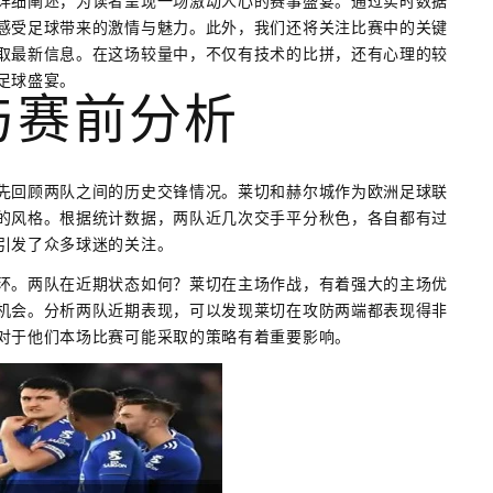
详细阐述，为读者呈现一场激动人心的赛事盛宴。通过实时数据
感受足球带来的激情与魅力。此外，我们还将关注比赛中的关键
取最新信息。在这场较量中，不仅有技术的比拼，还有心理的较
足球盛宴。
与赛前分析
先回顾两队之间的历史交锋情况。莱切和赫尔城作为欧洲足球联
的风格。根据统计数据，两队近几次交手平分秋色，各自都有过
引发了众多球迷的关注。
环。两队在近期状态如何？莱切在主场作战，有着强大的主场优
机会。分析两队近期表现，可以发现莱切在攻防两端都表现得非
对于他们本场比赛可能采取的策略有着重要影响。