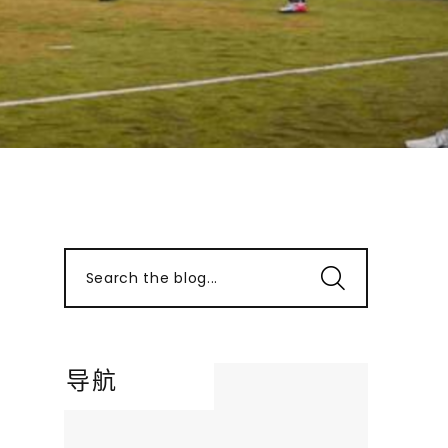
Search the blog...
导航