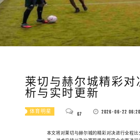
莱切与赫尔城精彩对
析与实时更新
2026-06-22 06:2
体育明星
67
本文将对莱切与赫尔城的精彩对决进行全程比