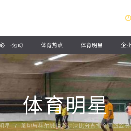
TS必一·运动
体育热点
体育明星
企
找到必一·运动(B-SPORTS)官网
体育明星
明星
莱切与赫尔城精彩对决比分直播全程跟踪分