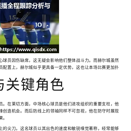
心球员因伤缺席，这无疑会影响他们整体战斗力。而赫尔城虽然
员配置上，赫尔城似乎更具备一定优势，这也让本场比赛更加扑
与关键角色
员。在莱切方面，中场核心球员是他们进攻组织的重要支柱，他
锋创造机会。而后防线上的领袖同样不可忽视，他在防守时展现
果。
上的尖刀。这名球员以其出色的速度和敏锐嗅觉著称，经常能够