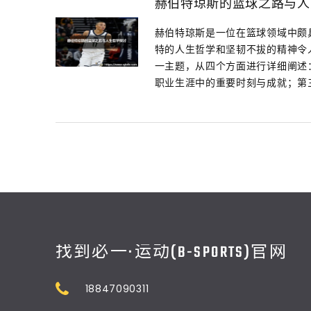
赫伯特琼斯的篮球之路与人
赫伯特琼斯是一位在篮球领域中颇
特的人生哲学和坚韧不拔的精神令
一主题，从四个方面进行详细阐述
职业生涯中的重要时刻与成就；第三
找到必一·运动(B-SPORTS)官网
18847090311