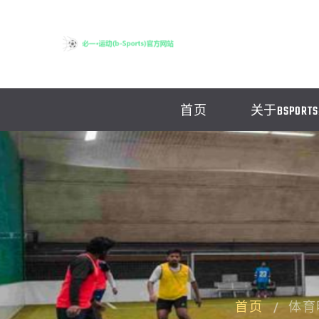
首页
关于BSPOR
首页
体育