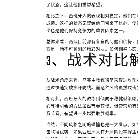
了状态，这让他们重燃希望。
相比之下，西班牙人的表现相对稳定。他们在
成绩。这样的状态无疑给他们带来了信心，使
少也是他们保持竞争力的重要因素之一。
总体来看，两队目前都有各自的问题和优势，
将是一场不可预测的精彩对决。如何调整心态
3、战术对比
从战术角度来看，马赛主教练通常采取进攻型
通过快速突破撕开防线。而这种风格虽然攻击
相对此，西班牙人的教练则倾向于稳健型策略
心等待机会的方法虽然节奏较慢，但常常能有
赛节奏，有望进一步增强取胜概率。
当然，不同风格之间的碰撞也是一大看点。如
击取得优势；如果西班牙人在开局阶段掌握主