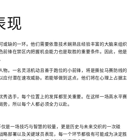
表现
可或缺的一环。他们需要依靠技术娴熟且经验丰富的大脑来组织
色前锋在禁区内把握机会能力也是取胜的重要条件。因此，他是
。
人物。一名灵活机动且善于跑位的小前锋，将是撕扯马赛防线的
以应付潜在速攻威胁。若能够做到这点，他们将在心理上占据主
优秀选手，每个位置上的发挥都至关重要。在这样一场高水平赛
局势，所以每个人都必须全力以赴。
le 不仅是一场技巧与智慧的较量，更是历史与未来交织的一次碰
战略部署以及关键球员表现，每一个环节都极有可能成为决定胜