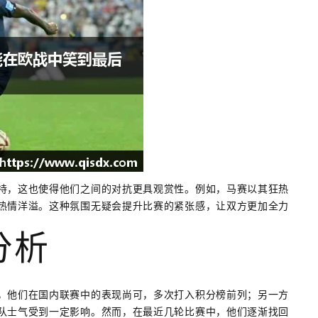
持，这也使得他们之间的对抗更具观赏性。例如，马赛以其狂热
热情洋溢。这种氛围无疑会提升比赛的紧张感，让双方更加全力
分析
，他们在国内联赛中的表现尚可，多次打入积分榜前列；另一方
队士气受到一定影响。然而，在最近几轮比赛中，他们逐渐找回