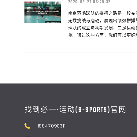
2026-06-27 06:20:32
南京羽毛球队的拼搏之路是一段充
无数挑战与磨砺，展现出顽强拼搏
球队的成立与初期发展，二是运动
望。通过这些方面，我们可以更好地
找到必一·运动(B-SPORTS)官网
18847090311