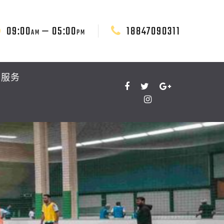
09:00
— 05:00
18847090311
AM
PM
业服务