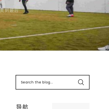
笑到最后
Search the blog...
导航