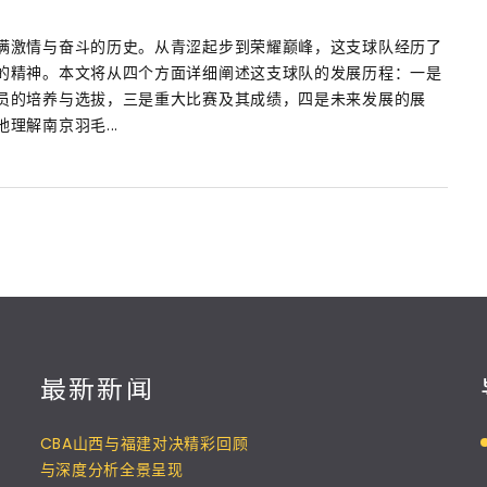
满激情与奋斗的历史。从青涩起步到荣耀巅峰，这支球队经历了
的精神。本文将从四个方面详细阐述这支球队的发展历程：一是
员的培养与选拔，三是重大比赛及其成绩，四是未来发展的展
理解南京羽毛...
最新新闻
CBA山西与福建对决精彩回顾
与深度分析全景呈现