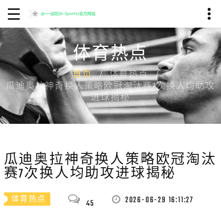
体育热点
首页
体育热点
瓜迪奥拉神奇换人策略欧冠淘汰赛7次换人均助攻
进球揭秘
瓜迪奥拉神奇换人策略欧冠淘汰
赛7次换人均助攻进球揭秘
2026-06-29 16:11:27
体育热点
45