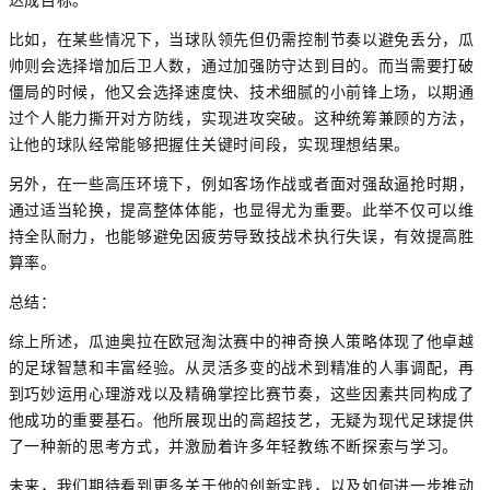
达成目标。
比如，在某些情况下，当球队领先但仍需控制节奏以避免丢分，瓜
帅则会选择增加后卫人数，通过加强防守达到目的。而当需要打破
僵局的时候，他又会选择速度快、技术细腻的小前锋上场，以期通
过个人能力撕开对方防线，实现进攻突破。这种统筹兼顾的方法，
让他的球队经常能够把握住关键时间段，实现理想结果。
另外，在一些高压环境下，例如客场作战或者面对强敌逼抢时期，
通过适当轮换，提高整体体能，也显得尤为重要。此举不仅可以维
持全队耐力，也能够避免因疲劳导致技战术执行失误，有效提高胜
算率。
总结：
综上所述，瓜迪奥拉在欧冠淘汰赛中的神奇换人策略体现了他卓越
的足球智慧和丰富经验。从灵活多变的战术到精准的人事调配，再
到巧妙运用心理游戏以及精确掌控比赛节奏，这些因素共同构成了
他成功的重要基石。他所展现出的高超技艺，无疑为现代足球提供
了一种新的思考方式，并激励着许多年轻教练不断探索与学习。
未来，我们期待看到更多关于他的创新实践，以及如何进一步推动