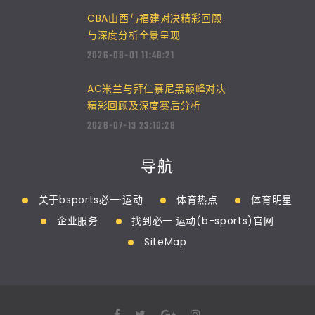
CBA山西与福建对决精彩回顾
与深度分析全景呈现
2026-08-01 11:49:21
AC米兰与拜仁慕尼黑巅峰对决
精彩回顾及深度赛后分析
2026-07-13 23:10:28
导航
关于bsports必一·运动
体育热点
体育明星
企业服务
找到必一·运动(b-sports)官网
SiteMap