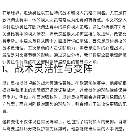
在足球界，瓜迪奥拉以其独特的战术和换人策略而闻名。尤其是在
欧冠淘汰赛中，他的换人决策常常成为比赛的转折点。本文将深入
探讨瓜迪奥拉在欧冠淘汰赛中的神奇换人策略，通过分析他在7场
关键比赛中的换人情况，揭示这些换人如何直接助攻进球，改变比
赛走势。本篇文章将从四个方面进行详细阐述：首先是瓜迪奥拉的
战术灵活性，其次是他的人员调配能力，再者是适时的心理战术，
最后是对比赛节奏的影响。通过这些分析，我们将更全面地理解瓜
迪奥拉作为教练在关键时刻所展现出的智慧与才能。
1、战术灵活性与变阵
瓜迪奥拉以其卓越的战术灵活性著称。在欧冠淘汰赛中，他能够根
据对手和场上的实际情况迅速调整战术，这使得他的球队始终保持
竞争力。例如，在面对强敌时，瓜迪奥拉可能会选择更加稳固的防
守阵型，而在对阵相对弱势的球队时，则会倾向于进攻性更强的配
置。
这种变化不仅体现在首发阵容上，还包括了临场换人的安排。当球
队需要追赶比分或保护领先优势时，他总能做出适当的人事调整，