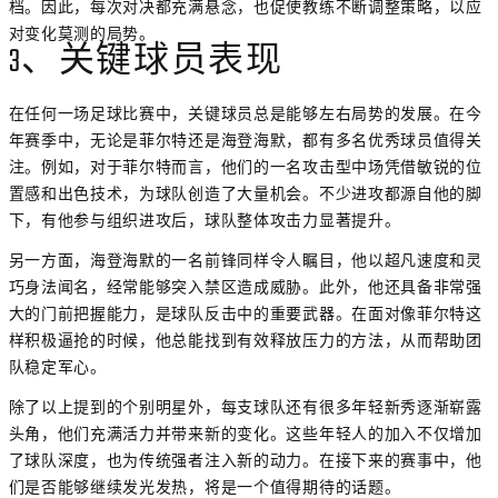
档。因此，每次对决都充满悬念，也促使教练不断调整策略，以应
对变化莫测的局势。
3、关键球员表现
在任何一场足球比赛中，关键球员总是能够左右局势的发展。在今
年赛季中，无论是菲尔特还是海登海默，都有多名优秀球员值得关
注。例如，对于菲尔特而言，他们的一名攻击型中场凭借敏锐的位
置感和出色技术，为球队创造了大量机会。不少进攻都源自他的脚
下，有他参与组织进攻后，球队整体攻击力显著提升。
另一方面，海登海默的一名前锋同样令人瞩目，他以超凡速度和灵
巧身法闻名，经常能够突入禁区造成威胁。此外，他还具备非常强
大的门前把握能力，是球队反击中的重要武器。在面对像菲尔特这
样积极逼抢的时候，他总能找到有效释放压力的方法，从而帮助团
队稳定军心。
除了以上提到的个别明星外，每支球队还有很多年轻新秀逐渐崭露
头角，他们充满活力并带来新的变化。这些年轻人的加入不仅增加
了球队深度，也为传统强者注入新的动力。在接下来的赛事中，他
们是否能够继续发光发热，将是一个值得期待的话题。