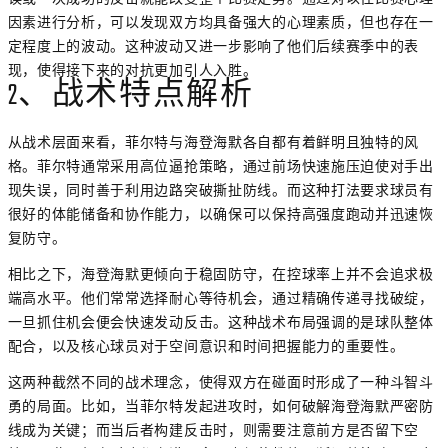
因素进行分析，可以发现双方均具备强大的心理素质，但也存在一
定程度上的波动。这种波动又进一步影响了他们后续赛季中的表
现，使得接下来的对抗更加引人入胜。
2、战术特点解析
从战术层面来看，菲尔特与海登海默各自都有着鲜明且独特的风
格。菲尔特通常采用高位逼抢策略，通过前场快速施压迫使对手出
现失误，同时善于利用边路突破撕扯防线。而这种打法要求球员有
很好的体能储备和协作能力，以确保可以保持高强度跑动并迅速恢
复防守。
相比之下，海登海默更倾向于稳固防守，在控球率上并不会追求极
端高水平。他们常常选择耐心等待机会，通过精确传递寻找破绽，
一旦抓住机会便会快速发动反击。这种战术布局强调的是球队整体
配合，以及核心球员对于空间意识和时间把握能力的重要性。
这两种截然不同的战术理念，使得双方在碰面时形成了一种斗智斗
勇的局面。比如，当菲尔特发起进攻时，如何破解海登海默严密防
线成为关键；而当后者构建反击时，则需要注意前方是否留下空