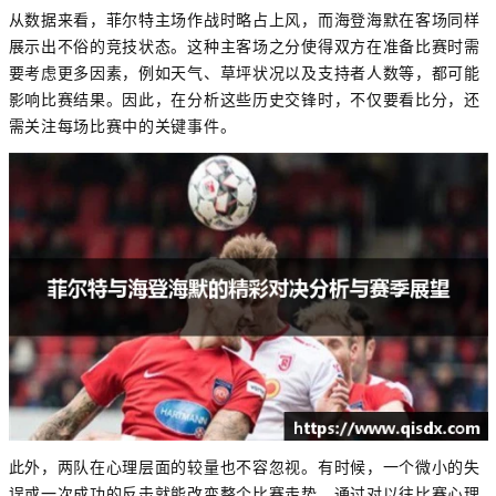
从数据来看，菲尔特主场作战时略占上风，而海登海默在客场同样
展示出不俗的竞技状态。这种主客场之分使得双方在准备比赛时需
要考虑更多因素，例如天气、草坪状况以及支持者人数等，都可能
影响比赛结果。因此，在分析这些历史交锋时，不仅要看比分，还
需关注每场比赛中的关键事件。
此外，两队在心理层面的较量也不容忽视。有时候，一个微小的失
误或一次成功的反击就能改变整个比赛走势。通过对以往比赛心理