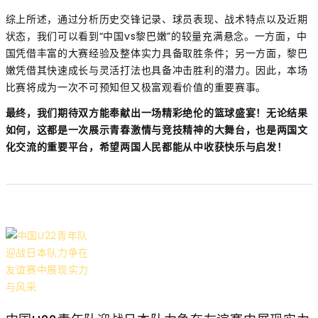
综上所述，通过分析历史交锋记录、球员表现、战术特点以及近期
状态，我们可以看到“中国vs黎巴嫩”的较量充满悬念。一方面，中
国凭借丰富的大赛经验及整体实力具备取胜条件；另一方面，黎巴
嫩凭借其快速成长与灵活打法也具备冲击胜利的潜力。因此，本场
比赛将成为一次不可预知但又极富观看价值的重要赛事。
最终，我们期待双方能奉献出一场精彩绝伦的篮球盛宴！无论结果
如何，这都是一次展示青春激情与竞技精神的大舞台，也是两国文
化交流的重要平台，希望两国人民都能从中收获快乐与启发！