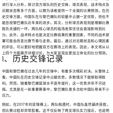
进行深入分析，探讨双方球队的历史交锋、球员表现、战术特点及
近期状态等多个方面，以期为读者提供一个全面的比赛预测。在历
史交锋方面，中国队在与黎巴嫩队的较量中占据一定优势，但也不
能忽视黎巴嫩队近年来的进步。其次，分析球员表现则是理解比赛
胜负关键的一环，两队核心球员的临场发挥往往会直接影响到比
分。此外，战术特点也是决定比赛结果的重要因素，不同的战术部
署可能会改变比赛节奏与走势。最后，通过对近期状态和心理因素
的评估，可以更好地把握双方在赛场上的表现。因此，本文将从以
上四个方面展开详细讨论，为大家呈现出更加立体化的比分预测。
1、历史交锋记录
中国和黎巴嫩在过去几年的交锋中，有着多次精彩对决。从整体上
看，中国队在历史交锋记录中占据优势，多数情况下能够取得胜
利。然而，随着黎巴嫩篮球水平逐年提升，这一优势并非不可动
摇。尤其是在一些重要赛事中，黎巴嫩队曾多次给中国队带来不小
压力。
例如，在2017年的亚锦赛上，两队相遇时，中国队虽然最终获胜，
但比赛过程却异常胶着。这不仅反映了两支球队实力接近，也说明