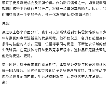
带来了更多曝光机会及品牌价值。作为新兴偶像之一，如果能够有
效利用这些平台进行自我推广，将进一步增强其影响力。因此，我
们期待看到一个更加全面、多元化发展的切特·霍姆格伦！
总结：
通过以上各个方面分析，我们可以清晰地看到切特霍姆格伦从青少
年时期到如今职篮新星的发展历程。他不仅仅是一名具有超强身体
条件与技能的人才，更是一位懂得学习与反思，不断追求卓越的新
生代球员。在竞技体育日益激烈竞争环境中，这种品质无疑会帮助
他走得更远、更稳。
综上所述，对于未来我们充满期待，希望见证这位年轻天才继续闪
耀于NBA舞台。同时也希望各界给予更多关注与支持，共同推动中
国乃至世界范围内青少年运动员的发展，让更多优秀人才涌现出
来！