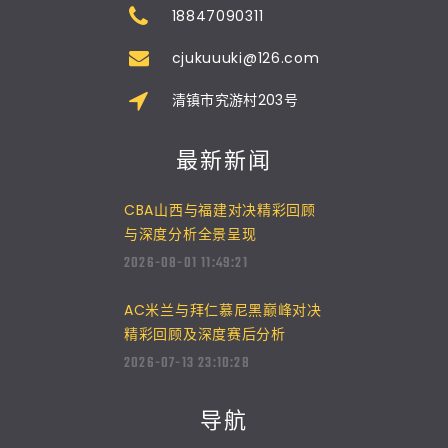
18847090311
cjukuuuki@126.com
清镇市究游村203号
最新新闻
CBA山西与福建对决精彩回顾
与深度分析全景呈现
2026-08-01 11:49:21
AC米兰与拜仁慕尼黑巅峰对决
精彩回顾及深度赛后分析
2026-07-13 23:10:28
导航