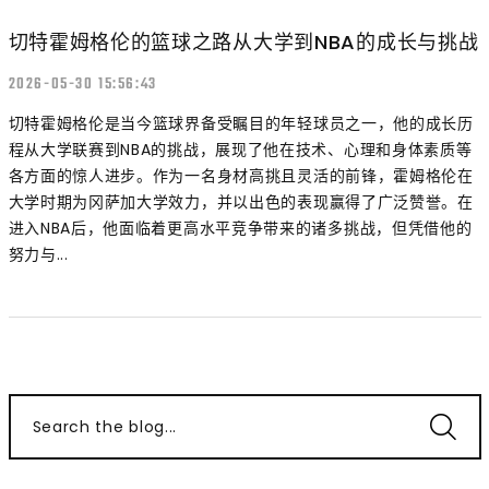
切特霍姆格伦的篮球之路从大学到NBA的成长与挑战
2026-05-30 15:56:43
切特霍姆格伦是当今篮球界备受瞩目的年轻球员之一，他的成长历
程从大学联赛到NBA的挑战，展现了他在技术、心理和身体素质等
各方面的惊人进步。作为一名身材高挑且灵活的前锋，霍姆格伦在
大学时期为冈萨加大学效力，并以出色的表现赢得了广泛赞誉。在
进入NBA后，他面临着更高水平竞争带来的诸多挑战，但凭借他的
努力与...
Search the blog...