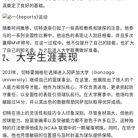
涯奠定了良好的基础。
随着时间推移，切特逐渐引起了一些高校教练和球探的注意。他参
与的一系列全国性比赛中，他出色的表现让人刮目相看，并且多次
赢得MVP称号。在这一过程中，他不仅提升了自己的技能，也扩大
了自己的知名度，为之后进入大学联赛做好准备。
2、大学生涯表现
2021年，切特霍姆格伦选择进入冈萨加大学（Gonzaga
University）继续自己的篮球事业。在这里，他展现出了惊人的个
人能力和领导才能。他作为球队核心，不仅负责进攻，更承担起防
守重任，以全面性的表现引领球队前行。在大学赛季中，他场均贡
献超过14分，并以其出色的数据帮助冈萨加队取得优异成绩。
切特在场上的灵活性和技巧令人印象深刻。尽管身材高大，但他的
控球能力、投篮准确率以及突破能力都不逊色于许多后卫。这种独
特的打法使得他成为 NCAA 联盟中的一颗璀璨明珠。同时，在防守
端，他也凭借敏锐的位置感与及时封盖为球队提供保障。