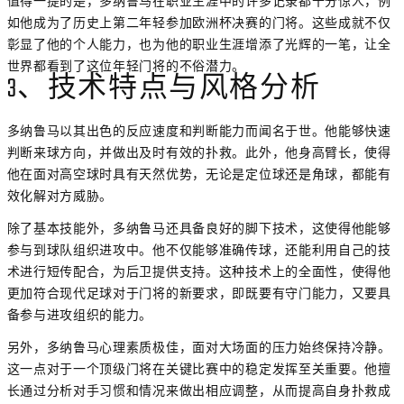
值得一提的是，多纳鲁马在职业生涯中的许多记录都十分惊人，例
如他成为了历史上第二年轻参加欧洲杯决赛的门将。这些成就不仅
彰显了他的个人能力，也为他的职业生涯增添了光辉的一笔，让全
世界都看到了这位年轻门将的不俗潜力。
3、技术特点与风格分析
多纳鲁马以其出色的反应速度和判断能力而闻名于世。他能够快速
判断来球方向，并做出及时有效的扑救。此外，他身高臂长，使得
他在面对高空球时具有天然优势，无论是定位球还是角球，都能有
效化解对方威胁。
除了基本技能外，多纳鲁马还具备良好的脚下技术，这使得他能够
参与到球队组织进攻中。他不仅能够准确传球，还能利用自己的技
术进行短传配合，为后卫提供支持。这种技术上的全面性，使得他
更加符合现代足球对于门将的新要求，即既要有守门能力，又要具
备参与进攻组织的能力。
另外，多纳鲁马心理素质极佳，面对大场面的压力始终保持冷静。
这一点对于一个顶级门将在关键比赛中的稳定发挥至关重要。他擅
长通过分析对手习惯和情况来做出相应调整，从而提高自身扑救成