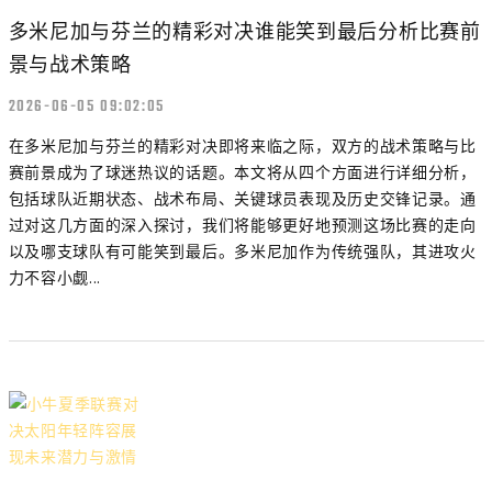
多米尼加与芬兰的精彩对决谁能笑到最后分析比赛前
景与战术策略
2026-06-05 09:02:05
在多米尼加与芬兰的精彩对决即将来临之际，双方的战术策略与比
赛前景成为了球迷热议的话题。本文将从四个方面进行详细分析，
包括球队近期状态、战术布局、关键球员表现及历史交锋记录。通
过对这几方面的深入探讨，我们将能够更好地预测这场比赛的走向
以及哪支球队有可能笑到最后。多米尼加作为传统强队，其进攻火
力不容小觑...