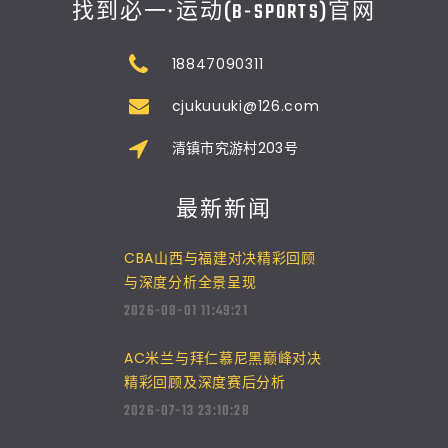
找到必一·运动(B-SPORTS)官网
18847090311
cjukuuuki@126.com
清镇市究游村203号
最新新闻
CBA山西与福建对决精彩回顾
与深度分析全景呈现
2026-08-01 11:49:21
AC米兰与拜仁慕尼黑巅峰对决
精彩回顾及深度赛后分析
2026-07-13 23:10:28