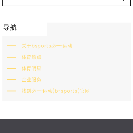
导航
关于bsports必一·运动
体育热点
体育明星
企业服务
找到必一·运动(b-sports)官网