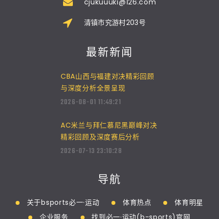
cjukuuuki@126.com
清镇市究游村203号
最新新闻
CBA山西与福建对决精彩回顾
与深度分析全景呈现
2026-08-01 11:49:21
AC米兰与拜仁慕尼黑巅峰对决
精彩回顾及深度赛后分析
2026-07-13 23:10:28
导航
关于bsports必一·运动
体育热点
体育明星
企业服务
找到必一·运动(b-sports)官网