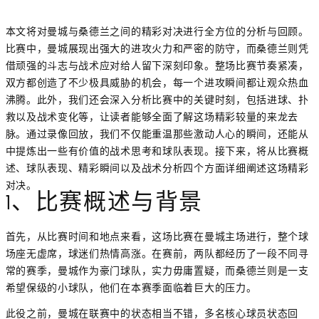
本文将对曼城与桑德兰之间的精彩对决进行全方位的分析与回顾。
比赛中，曼城展现出强大的进攻火力和严密的防守，而桑德兰则凭
借顽强的斗志与战术应对给人留下深刻印象。整场比赛节奏紧凑，
双方都创造了不少极具威胁的机会，每一个进攻瞬间都让观众热血
沸腾。此外，我们还会深入分析比赛中的关键时刻，包括进球、扑
救以及战术变化等，让读者能够全面了解这场精彩较量的来龙去
脉。通过录像回放，我们不仅能重温那些激动人心的瞬间，还能从
中提炼出一些有价值的战术思考和球队表现。接下来，将从比赛概
述、球队表现、精彩瞬间以及战术分析四个方面详细阐述这场精彩
对决。
1、比赛概述与背景
首先，从比赛时间和地点来看，这场比赛在曼城主场进行，整个球
场座无虚席，球迷们热情高涨。在赛前，两队都经历了一段不同寻
常的赛季，曼城作为豪门球队，实力毋庸置疑，而桑德兰则是一支
希望保级的小球队，他们在本赛季面临着巨大的压力。
此役之前，曼城在联赛中的状态相当不错，多名核心球员状态回