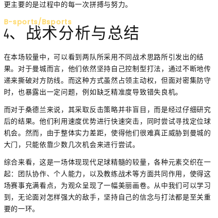
更主要的是过程中的每一次拼搏与努力。
B-sports/Bsports
4、战术分析与总结
在本场较量中，可以看到两队所采用不同战术思路所引发出的结
果。对于曼城而言，他们依然坚持自己控制型打法，通过不断地传
递来撕破对方防线。而这种方式虽然占领主动权，但面对密集防守
时，也暴露出一定问题，例如缺乏精准度导致错失良机。
而对于桑德兰来说，其采取反击策略并非盲目，而是经过仔细研究
后的结果。他们利用速度优势进行快速突击，同时尝试寻找定位球
机会。然而，由于整体实力差距，使得他们很难真正威胁到曼城的
大门，只能依靠少数几次机会来进行尝试。
综合来看，这是一场体现现代足球精髓的较量，各种元素交织在一
起：团队协作、个人能力，以及教练战术等方面共同作用，使得这
场赛事充满看点，为观众呈现了一幅美丽画卷。从中我们可以学习
到，无论面对怎样强大的敌手，坚持自己的信念与打法都是至关重
要的一环。