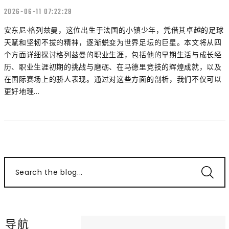
2026-06-11 07:22:29
安东尼·格列兹曼，这位出生于法国的小镇少年，凭借其卓越的足球
天赋和坚韧不拔的精神，逐渐蜕变为世界足坛的巨星。本文将从四
个方面详细探讨格列兹曼的职业生涯，包括他的早期生活与成长经
历、职业生涯初期的挑战与磨砺、在马德里竞技的辉煌成就，以及
在国际赛场上的骄人表现。通过对这些方面的剖析，我们不仅可以
更好地理...
Search the blog...
导航