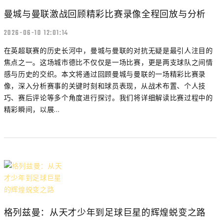
曼城与曼联激战回顾精彩比赛录像全程回放与分析
2026-06-10 12:01:14
在英超联赛的历史长河中，曼城与曼联的对抗无疑是最引人注目的
焦点之一。这场城市德比不仅仅是一场比赛，更是两支球队之间情
感与历史的交织。本文将通过回顾曼城与曼联的一场精彩比赛录
像，深入分析赛事的关键时刻和球员表现，从战术布置、个人技
巧、赛后评论等多个角度进行探讨。我们将详细解读比赛过程中的
精彩瞬间，以展...
格列兹曼：从天才少年到足球巨星的辉煌蜕变之路