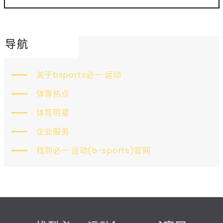
导航
关于bsports必一·运动
体育热点
体育明星
企业服务
找到必一·运动(b-sports)官网