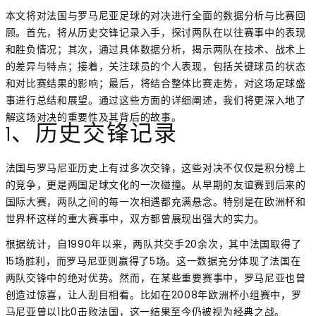
本文将对法国与罗马尼亚足球的对决进行全面的数据分析与比赛回
顾。首先，将从历史交锋记录入手，探讨两队在以往赛事中的表现
和胜负情况；其次，通过具体数据分析，揭示两队在技术、战术上
的差异与特点；接着，关注球员的个人表现，包括关键球员的状态
和对比赛结果的影响；最后，将结合整体比赛走势，对这场足球盛
事进行总结和展望。通过这些方面的详细阐述，我们将更深入地了
解这场对决的重要性及其背后的故事。
1、历史交锋记录
法国与罗马尼亚历史上有过多次交锋，这些对决不仅仅是积分榜上
的竞争，更是两国足球文化的一次碰撞。从早期的友谊赛到后来的
国际大赛，两队之间的每一次相遇都充满悬念。特别是在欧洲杯和
世界杯这样的重大赛事中，双方都曾展现出强大的实力。
根据统计，自1990年以来，两队共交手20余次，其中法国取得了
15场胜利，而罗马尼亚则赢得了5场。这一数据充分体现了法国在
两队交锋中的绝对优势。然而，在某些重要赛事中，罗马尼亚也曾
创造过惊喜，让人刮目相看。比如在2008年欧洲杯小组赛中，罗
马尼亚曾以1比0击败法国，这一结果至今仍被视为经典之战。