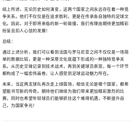
综上所述，无论历史如何演变，这两个国家之间永远存在着一种竞
争关系。他们不仅仅是在追求胜利，更是在传承各自独特的足球文
化。因此，对于即将来临的新一轮碰撞，我们有理由期待更加精彩
纷呈且扣人心弦的发展！
总结：
通过上述分析，我们可以看到法国与罗马尼亚之间不仅仅是一场简
单的数据比较，更是一种深厚文化底蕴下形成的一种独特竞争关
系。从历史交锋记录到技术战术，再到关键球员表现，每一个环节
都构成了一幅宏伟画卷，让人感受到足球运动魅力所在。
未来，当这两支球队再次走上绿茵场，相信无论是哪个国家，都希
望能书写新的传奇。期待他们继续为我们带来更加精彩激烈的比
赛，同时也希望年轻球员们能够抓住这个难得机遇，不断提升自
己，为国家争光！