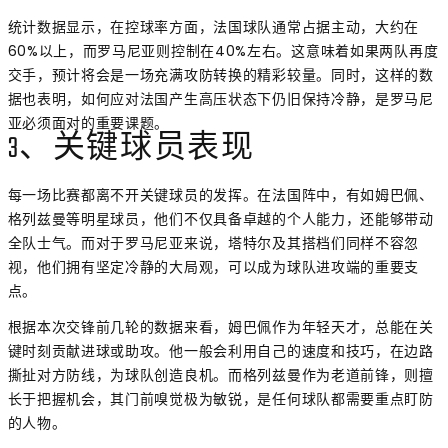
统计数据显示，在控球率方面，法国球队通常占据主动，大约在
60%以上，而罗马尼亚则控制在40%左右。这意味着如果两队再度
交手，预计将会是一场充满攻防转换的精彩较量。同时，这样的数
据也表明，如何应对法国产生高压状态下仍旧保持冷静，是罗马尼
亚必须面对的重要课题。
3、关键球员表现
每一场比赛都离不开关键球员的发挥。在法国阵中，有如姆巴佩、
格列兹曼等明星球员，他们不仅具备卓越的个人能力，还能够带动
全队士气。而对于罗马尼亚来说，塔特尔及其搭档们同样不容忽
视，他们拥有坚定冷静的大局观，可以成为球队进攻端的重要支
点。
根据本次交锋前几轮的数据来看，姆巴佩作为年轻天才，总能在关
键时刻贡献进球或助攻。他一般会利用自己的速度和技巧，在边路
撕扯对方防线，为球队创造良机。而格列兹曼作为老道前锋，则擅
长于把握机会，其门前嗅觉极为敏锐，是任何球队都需要重点盯防
的人物。