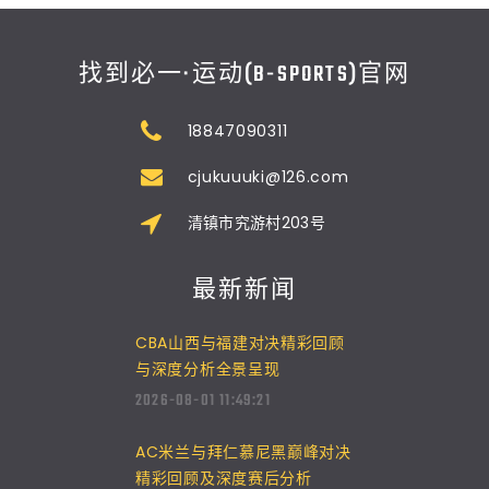
找到必一·运动(B-SPORTS)官网
18847090311
cjukuuuki@126.com
清镇市究游村203号
最新新闻
CBA山西与福建对决精彩回顾
与深度分析全景呈现
2026-08-01 11:49:21
AC米兰与拜仁慕尼黑巅峰对决
精彩回顾及深度赛后分析