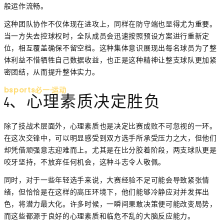
般运作流畅。
这种团队协作不仅体现在进攻上，同样在防守端也显得尤为重要。
当一方失去控球权时，全队成员会迅速按照预设方案进行重新定
位，相互覆盖确保不留空档。这种集体意识展现出每名球员为了整
体利益不惜牺牲自己数据收益，也正是这种精神让整支球队更加紧
密团结，从而提升整体实力。
bsports必一·运动
4、心理素质决定胜负
除了技战术层面外，心理素质也是决定比赛成败不可忽视的一环。
在这次交锋中，可以明显感受到双方选手所承受压力之大，但他们
却凭借顽强意志迎难而上。尤其是在比分胶着阶段，两支球队更是
咬牙坚持，不放弃任何机会，这种斗志令人敬佩。
同时，对于一些年轻选手来说，大赛经验不足可能会导致紧张情
绪，但恰恰是在这样的高压环境下，他们能够冷静应对并发挥出
色，将潜力最大化。许多时候，一瞬间果敢决策便可能改变局势，
而这些都源于良好的心理素质和临危不乱的大脑反应能力。