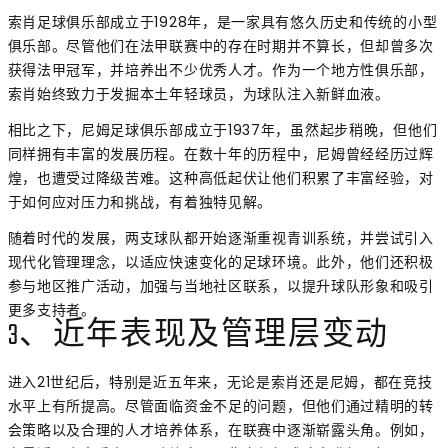
索肖足球俱乐部成立于1928年，是一家具有悠久历史和传统的小型
俱乐部。尽管他们在法甲联赛中的存在时期并不算长，但却曾多次
获得法甲冠军，并培养出不少优秀人才。作为一个地方性俱乐部，
索肖始终致力于发掘本土年轻球员，为球队注入新鲜血液。
相比之下，尼姆足球俱乐部成立于1937年，虽然起步稍晚，但他们
同样拥有丰富的发展历程。在数十年的历程中，尼姆曾经经历过辉
煌，也遭受过降级苦难。这种高低起伏让他们积累了丰富经验，对
于如何应对压力和挑战，有着独特见解。
随着时代的发展，两支球队都开始逐渐重视青训系统，并尝试引入
现代化管理理念，以适应快速变化的足球环境。此外，他们还积极
参与地区推广活动，加强与当地社区联系，以提升球队形象和吸引
更多支持者。
3、近年表现及管理层变动
进入21世纪后，特别是近五年来，无论是索肖还是尼姆，都在竞技
水平上有所提高。尽管面临资金不足的问题，但他们通过精明的转
会策略以及合理的人才培养体系，在联赛中逐渐崭露头角。例如，