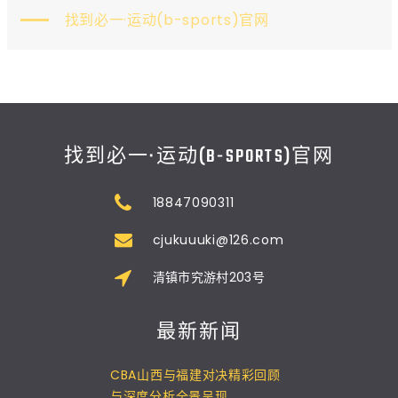
找到必一·运动(b-sports)官网
找到必一·运动(B-SPORTS)官网
18847090311
cjukuuuki@126.com
清镇市究游村203号
最新新闻
CBA山西与福建对决精彩回顾
与深度分析全景呈现