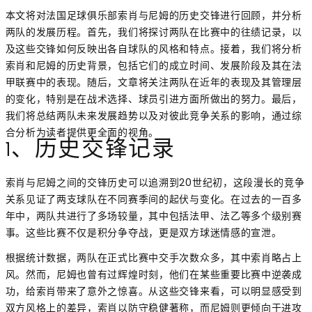
本文将对法国足球俱乐部索肖与尼姆的历史交锋进行回顾，并分析
两队的发展历程。首先，我们将探讨两队在比赛中的往绩记录，以
及这些交锋如何反映出各自球队的风格和特点。接着，我们将分析
索肖和尼姆的历史背景，包括它们的成立时间、发展阶段及其在法
甲联赛中的表现。随后，文章将关注两队在近年的表现及其管理层
的变化，特别是在战术选择、球员引进方面所做出的努力。最后，
我们将总结两队未来发展趋势以及对彼此竞争关系的影响，通过综
合分析为读者提供更全面的视角。
1、历史交锋记录
索肖与尼姆之间的交锋历史可以追溯到20世纪初，这段漫长的竞争
关系见证了两支球队在不同赛季间的起伏与变化。在过去的一百多
年中，两队共进行了多场较量，其中包括法甲、法乙等多个级别赛
事。这些比赛不仅是积分争夺战，更是双方球迷情感的宣泄。
根据统计数据，两队在正式比赛中交手次数众多，其中索肖略占上
风。然而，尼姆也曾有过辉煌时刻，他们在某些重要比赛中逆袭成
功，给索肖带来了意外之惊喜。从这些交锋来看，可以明显感受到
双方风格上的差异，索肖以防守稳健著称，而尼姆则更倾向于进攻