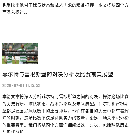
也反映出他对于球员状态和战术需求的精准把握。本文将从四个方
面深入探讨...
菲尔特与雷根斯堡的对决分析及比赛前景展望
2026-07-01 11:15:53
本篇文章将深入分析菲尔特与雷根斯堡之间的对决，探讨这场比赛
的历史背景、球队状态、战术策略以及未来展望。菲尔特和雷根斯
堡都是德国足球联赛中的重要球队，他们在各自的历史中都有着辉
煌的时刻。这场比赛不仅是两队实力的较量，更是一场关乎积分榜
的重要赛事。我们将从四个方面详细阐述这一对决，包括球队历史
与现状分析...