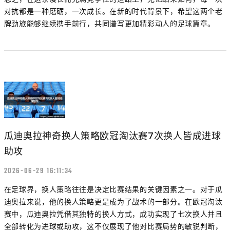
对抗都是一种磨砺，一次成长。在新的时代背景下，希望这两个老
牌劲旅能够继续携手前行，共同谱写更加精彩动人的足球篇章。
瓜迪奥拉神奇换人策略欧冠淘汰赛7次换人皆成进球
助攻
2026-06-29 16:11:34
在足球界，换人策略往往是决定比赛结果的关键因素之一。对于瓜
迪奥拉来说，他的换人策略更是成为了战术的一部分。在欧冠淘汰
赛中，瓜迪奥拉凭借其独特的换人方式，成功实现了七次换人并且
全部转化为进球或助攻，这不仅展现了他对比赛局势的敏锐判断，