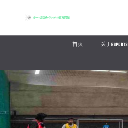
首页
关于BSPOR