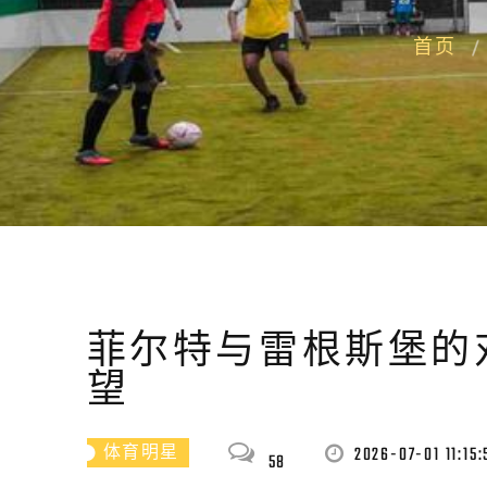
首页
菲尔特与雷根斯堡的
望
2026-07-01 11:15:
体育明星
58