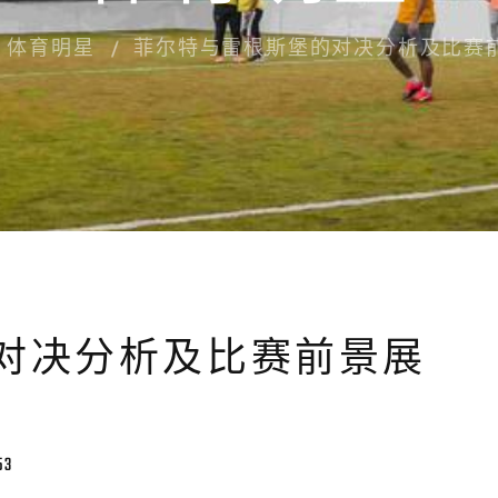
体育明星
菲尔特与雷根斯堡的对决分析及比赛
对决分析及比赛前景展
53