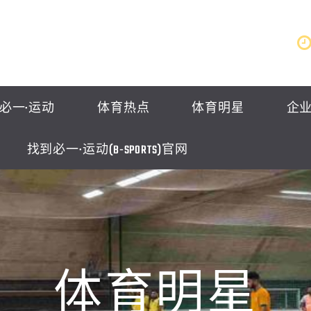
TS必一·运动
体育热点
体育明星
企
找到必一·运动(B-SPORTS)官网
体育明星