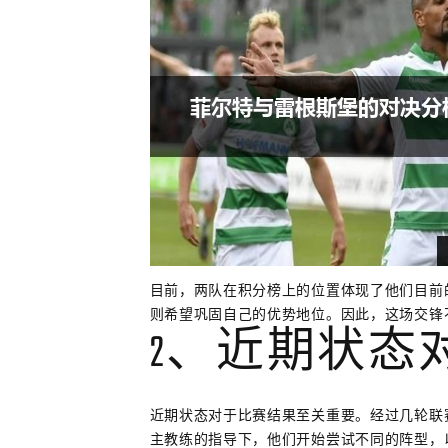
目前，两队在积分榜上的位置体现了他们目前
则希望巩固自己的优势地位。因此，这场交锋
2、近期状态
近期状态对于比赛结果至关重要。经过几轮联
主教练的指导下，他们开始尝试不同的阵型，