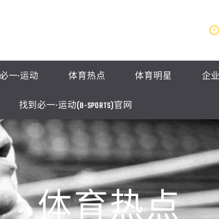
TS必一·运动
体育热点
体育明星
企
找到必一·运动(B-SPORTS)官网
体育热点