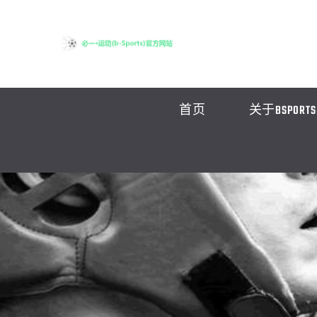
首页
关于BSPOR