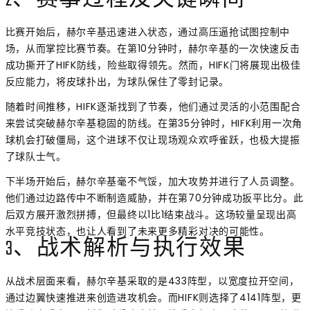
比赛开始后，赫尔辛基迅速进入状态，通过高压逼抢试图控制中
场，从而掌控比赛节奏。在第10分钟时，赫尔辛基的一次快速反击
成功撕开了HIFK防线，险些取得领先。然而，HIFK门将展现出极佳
反应能力，将皮球扑出，为球队保住了零封记录。
随着时间推移，HIFK逐渐找到了节奏，他们通过灵活的小范围配合
来尝试突破赫尔辛基稳固的防线。在第35分钟时，HIFK利用一次角
球机会打破僵局，这个进球不仅让现场观众欢呼雀跃，也极大提振
了球队士气。
下半场开始后，赫尔辛基毫不气馁，加大攻势并进行了人员调整。
他们通过边路传中不断制造威胁，并在第70分钟成功扳平比分。此
后双方展开激烈拼搏，但最终以1比1结束战斗。这场较量呈现出高
水平竞技状态，也让人看到了未来更多精彩对决的可能性。
3、战术解析与执行效果
从战术层面来看，赫尔辛基采取的是433阵型，以宽度拉开空间，
通过边翼快速推进来创造进攻机会。而HIFK则选择了4141阵型，更