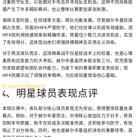
注重防守反击，以抵御对手攻击并寻找反击机会。这种不同风格碰
撞产生了许多精彩瞬间，也让整体比赛更加紧张刺激。
值得注意的是，在控球率方面，两队均衡发展。尽管赫尔辛基控球
稍占优势，但面对HIFK严密防守，他们往往难以形成有效威胁。而
HIFK则利用快速转身和精确传递，将握住少数几次进攻机会，实现
了有效得分，这体现出他们顽强拼搏精神及实用主义风格。
对于两支球队而言，这场揭幕战不仅是技战术上的较量，也是心理
素质和应变能力的大考验。赫尔辛基虽然未能全取三分，但凭借强
烈求胜欲望和团队协作能力，为接下来的赛事积累宝贵经验；而
HIFK则展示出了顽强抗争精神，为后续较量增加信心基础。
B-sports/Bsports
4、明星球员表现点评
本场比赛中，各队部分核心球员表现尤为突出，使得整场较量充满
看点。例如，对于赫尔辛基而言，中场核心施加压力于对手，将其
控制牢牢把握，他不仅完成多次精准传递，还积极参与防守，有效
阻止了对方快攻。同时，他也是赫尔辛基组织进攻的重要纽带，其