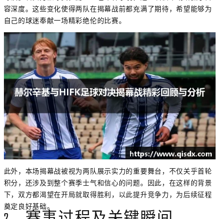
容深度。这些变化使得两队在揭幕战前都充满了期待，希望能够为
自己的球迷奉献一场精彩绝伦的比赛。
此外，本场揭幕战被视为两队展示实力的重要舞台，不仅关乎首轮
积分，还涉及到整个赛季士气和信心的问题。因此，在这样的背景
下，双方都渴望在开局就取得胜利，以此提升竞争力，为后续征程
奠定良好基础。
2、赛事过程及关键瞬间