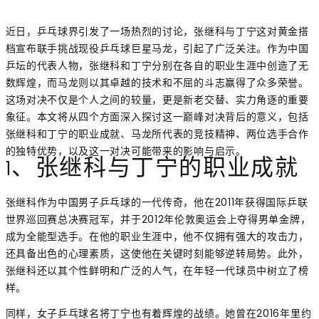
近日，乒乓球界引发了一场热烈的讨论，张继科与丁宁这对黄金搭
档宣布联手挑战现役乒乓球巨星马龙，引起了广泛关注。作为中国
乒坛的代表人物，张继科和丁宁分别在各自的职业生涯中创造了无
数辉煌，而马龙则以其卓越的技术和不屈的斗志赢得了众多荣誉。
这场对决不仅是个人之间的较量，更是新老交替、实力角逐的重要
象征。本文将从四个方面深入探讨这一巅峰对决背后的意义，包括
张继科和丁宁的职业成就、马龙所代表的竞技精神、两位选手合作
的独特优势，以及这一对决可能带来的影响与启示。
1、张继科与丁宁的职业成就
张继科作为中国男子乒乓球的一代传奇，他在2011年获得国际乒联
世界巡回赛总决赛冠军，并于2012年伦敦奥运会上夺得男单金牌，
成为全能型选手。在他的职业生涯中，他不仅拥有强大的攻击力，
还具备出色的心理素质，这使他在关键时刻能够逆转局势。此外，
张继科还以其个性鲜明和广泛的人气，在年轻一代球员中树立了榜
样。
同样，女子乒乓球名将丁宁也有着辉煌的战绩。她曾在2016年里约