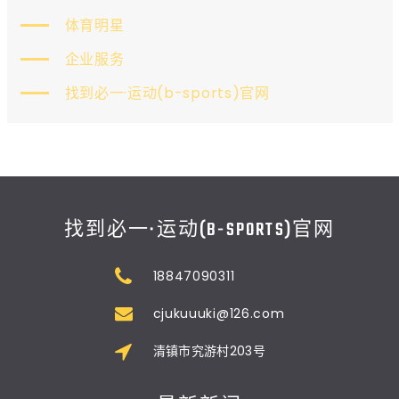
体育明星
企业服务
找到必一·运动(b-sports)官网
找到必一·运动(B-SPORTS)官网
18847090311
cjukuuuki@126.com
清镇市究游村203号