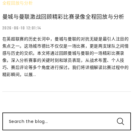
曼城与曼联激战回顾精彩比赛录像全程回放与分析
2026-06-10 12:01:14
在英超联赛的历史长河中，曼城与曼联的对抗无疑是最引人注目的
焦点之一。这场城市德比不仅仅是一场比赛，更是两支球队之间情
感与历史的交织。本文将通过回顾曼城与曼联的一场精彩比赛录
像，深入分析赛事的关键时刻和球员表现，从战术布置、个人技
巧、赛后评论等多个角度进行探讨。我们将详细解读比赛过程中的
精彩瞬间，以展...
Search the blog...