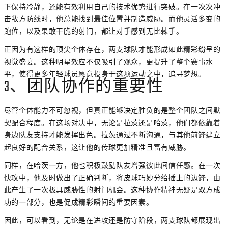
下保持冷静，还能有效利用自己的技术优势进行突破。在一次次冲
击敌方防线时，他总能找到最佳位置并制造威胁。而他灵活多变的
跑位，以及果敢干脆的射门，都让对手感到无比棘手。
正因为有这样的顶尖个体存在，两支球队才能形成如此精彩纷呈的
视觉盛宴。这种明星效应不仅吸引了观众，更提升了整个赛事水
平，使得更多年轻球员愿意投身于这项运动之中，追寻梦想。
3、团队协作的重要性
尽管个体能力不可忽视，但真正能够决定胜负的是整个团队之间默
契配合程度。在这场对决中，无论是拉茨还是哈茨，他们都依靠着
身边队友支持才能发挥出色。拉茨通过不断沟通，与其他前锋建立
起良好的配合关系，这让他的传球更加精准且富有威胁。
同样，在哈茨一方，他也积极鼓励队友增强彼此间信任感。在一次
快攻中，他及时做出了正确判断，将皮球巧妙分给插上的边锋，由
此产生了一次极具威胁性的射门机会。这种协作精神无疑是双方成
功的一部分，也是促成精彩瞬间的重要因素。
因此，可以看到，无论是在进攻还是防守阶段，两支球队都展现出