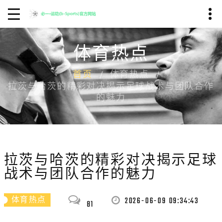
体育热点
首页
体育热点
拉茨与哈茨的精彩对决揭示足球战术与团队合作
的魅力
拉茨与哈茨的精彩对决揭示足球
战术与团队合作的魅力
2026-06-09 09:34:43
体育热点
81