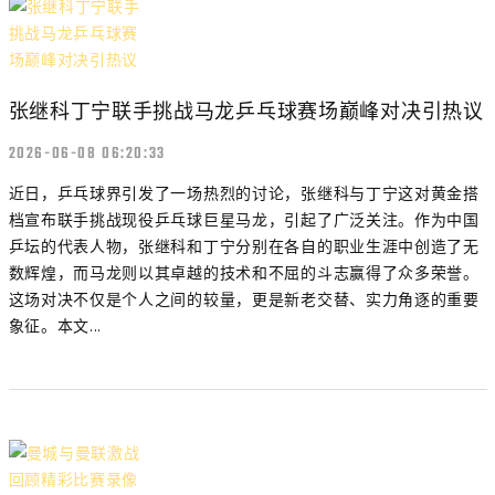
张继科丁宁联手挑战马龙乒乓球赛场巅峰对决引热议
2026-06-08 06:20:33
近日，乒乓球界引发了一场热烈的讨论，张继科与丁宁这对黄金搭
档宣布联手挑战现役乒乓球巨星马龙，引起了广泛关注。作为中国
乒坛的代表人物，张继科和丁宁分别在各自的职业生涯中创造了无
数辉煌，而马龙则以其卓越的技术和不屈的斗志赢得了众多荣誉。
这场对决不仅是个人之间的较量，更是新老交替、实力角逐的重要
象征。本文...